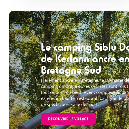
Le camping Siblu 
de Kerlann ancré e
Bretagne Sud
Fièrement ancré en Bretagne, le Domaine de
camping ombragé où les cyclistes sont rois ! 
tout ce dont on peut rêver : complexe aquati
extérieur chauffé, restaurant, bar, grande pl
de spectacle et salle de sport.
DÉCOUVRIR LE VILLAGE