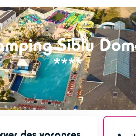
amping Siblu Dom
****
rver des vacances