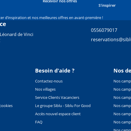
Recevoir nos offres
S'inspirer
er d’inspiration et nos meilleures offres en avant-première !
nce
0556079017
Léonard de Vinci
reservations@sibl
C
Besoin d'aide ?
Nos de
Contactez-nous
Nos campi
Nos villages
Nos campi
Service Clients Vacanciers
Nos camp
 cookies
Le groupe Siblu - Siblu For Good
Nos campi
Accès nouvel espace client
Nos campi
FAQ
Nos campi
Nos campi