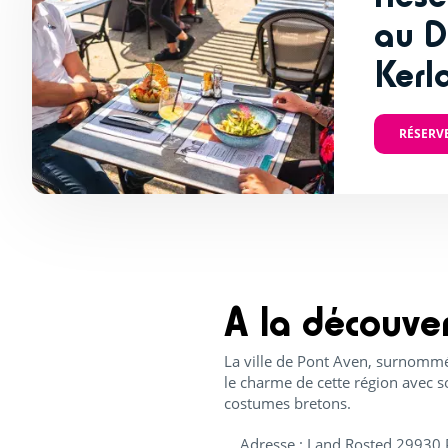
au D
Kerl
RÉSERV
A la découve
La ville de Pont Aven, surnommée
le charme de cette région avec s
costumes bretons.
Adresse :
Land Rosted 29930 