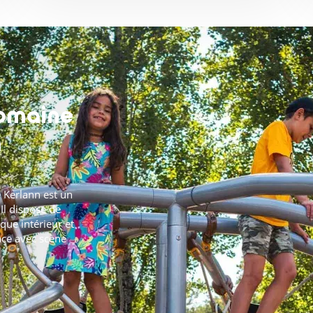
Domaine
n
 Kerlann est un
Il dispose de
que intérieur et
ace avec scène