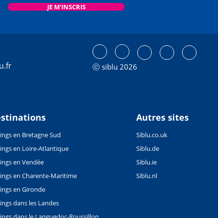
JE M'INSCRIS
u.fr
ⓒ siblu 2026
stinations
Autres sites
ngs en Bretagne Sud
Siblu.co.uk
ngs en Loire-Atlantique
Siblu.de
ings en Vendée
Siblu.ie
ngs en Charente-Maritime
Siblu.nl
ngs en Gironde
ngs dans les Landes
ngs dans le Languedoc-Roussillon